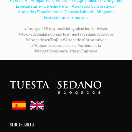
COVID19
-
Abogados Especialistas en Agroindustria
-
Abogados
Especialistas en Derecho Penal
-
Abogados Corporativos
-
Abogados Especialistas en Derecho Laboral
-
Abogados
Especialistas en Empresas
#Tuslegal #ElEquipomásintegralenelnortedelpaís
#Abogadosenlaregiónnorte #TuestaySedanoabogados
#AbogadosenTrujillo #AbogadosCorporativos
#AbogadosespecialistasenAgroindustria
#AbogadosespecialistasenEmpresas
SEDE TRUJILLO