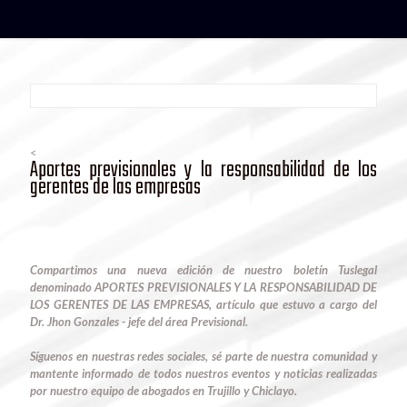
<
Aportes previsionales y la responsabilidad de los
gerentes de las empresas
Compartimos una nueva edición de nuestro boletín Tuslegal
denominado APORTES PREVISIONALES Y LA RESPONSABILIDAD DE
LOS GERENTES DE LAS EMPRESAS, artículo que estuvo a cargo del
Dr. Jhon Gonzales - jefe del área Previsional.
Síguenos en nuestras redes sociales, sé parte de nuestra comunidad y
mantente informado de todos nuestros eventos y noticias realizadas
por nuestro equipo de abogados en Trujillo y Chiclayo.