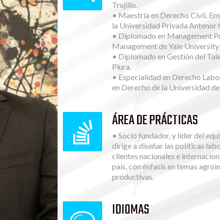
Trujillo.
• Maestría en Derecho Civil. Em
la Universidad Privada Antenor O
• Diplomado en Management Prog
Management de Yale Universit
• Diplomado en Gestión del Tal
Piura.
• Especialidad en Derecho Labor
en Derecho de la Universidad d
ÁREA DE PRÁCTICAS
• Socio fundador, y líder del equ
dirige a diseñar las políticas lab
clientes nacionales e internacion
país, con énfasis en temas agroi
productivas.
IDIOMAS